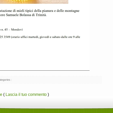
tegories :
le
(
Lascia il tuo commento
)