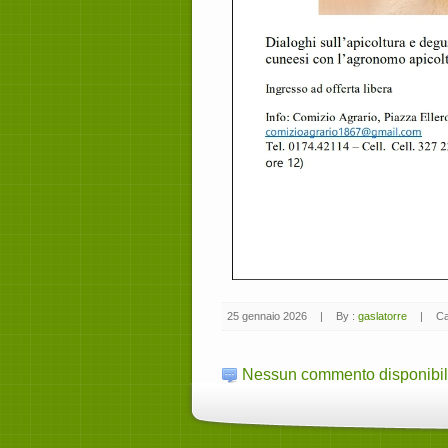
25 gennaio 2026
|
By :
gaslatorre
|
Ca
Nessun commento disponibi