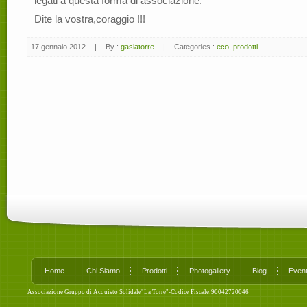
legati a questa forma di associazione.
Dite la vostra,coraggio !!!
17 gennaio 2012
|
By :
gaslatorre
|
Categories :
eco
,
prodotti
Home
Chi Siamo
Prodotti
Photogallery
Blog
Event
Associazione Gruppo di Acquisto Solidale"La Torre"-Codice Fiscale:90042720046